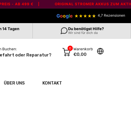
 AB 499 € |
ORIGINAL STROMER AKKUS ZUM AKTIONSPRE
G
o
o
g
l
e
4,7 Rezensionen
★
★
★
★
★
n 14 Tagen
Du benötigst Hilfe?
Wir sind für dich da
0
n Buchen:
Warenkorb
€0,00
efahrt oder Reparatur?
ÜBER UNS
KONTAKT