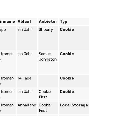
inname
Ablauf
Anbieter
Typ
.app
ein Jahr
Shopify
Cookie
stromer-
ein Jahr
Samuel
Cookie
e
Johnston
stromer-
14 Tage
Cookie
e
stromer-
ein Jahr
Cookie
Cookie
e
First
stromer-
Anhaltend
Cookie
Local Storage
e
First