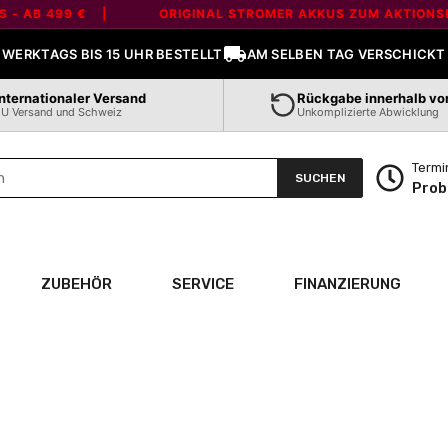
ee' is not a valid section type
 499 € |
ORIGINAL STROMER AKKUS ZUM AKTIONSPREIS -
WERKTAGS BIS 15 UHR BESTELLT
AM SELBEN TAG VERSCHICKT
Internationaler Versand
Rückgabe innerhalb vo
U Versand und Schweiz
Unkomplizierte Abwicklung
Termi
SUCHEN
Prob
ZUBEHÖR
SERVICE
FINANZIERUNG