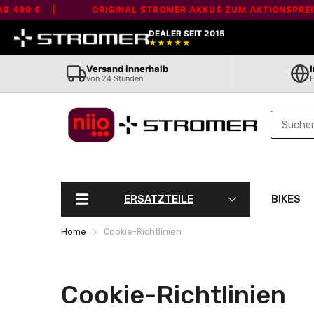
Liquid error (layout/theme line 80): Error in tag 'section' - 'marqu
9 € |
ORIGINAL STROMER AKKUS ZUM AKTIONSPREIS - AB
DEALER SEIT 2015
★★★★★
Versand innerhalb
von 24 Stunden
E
ERSATZTEILE
BIKES
Home
Cookie-Richtlinien
Cookie-Richtlinien