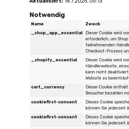
Aktualisiert:
18.7.2026, 05:13
Notwendig
Name
Zweck
_shop_app_essential
Dieser Cookie wird vo
erforderlich, um Sho
teilnehmenden Händler
Checkout-Prozess une
_shopify_essential
Dieser Cookie wird vo
Händlerwebsite, einsc
kann nicht deaktivier
Website zu beeinträch
cart_currency
Dieser Cookie enthält
Besucher bezahlen m
cookiefirst-consent
Dieses Cookie speiche
können Sie jederzeit ä
cookiefirst-consent
Dieses Cookie speiche
können Sie jederzeit ä