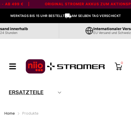
Liquid error (layout/theme line 80): Error in tag 'section' - 'marquee' is
 - AB 499 € |
ORIGINAL STROMER AKKUS ZUM AKTIONSPR
not a valid section type
WERKTAGS BIS 15 UHR BESTELLT
AM SELBEN TAG VERSCHICKT
sand innerhalb
Internationaler Vers
24 Stunden
EU Versand und Schweiz
0
ERSATZTEILE
Home
Produkte