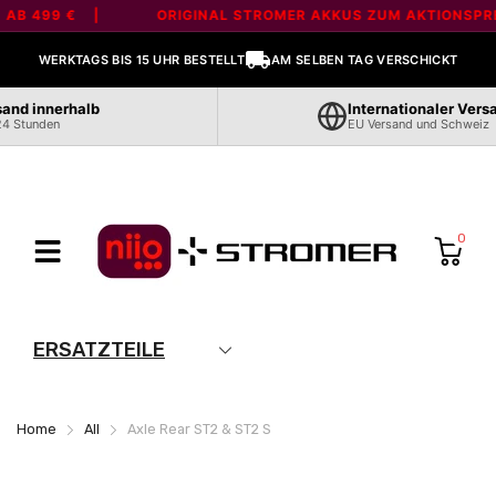
Liquid error (layout/theme line 80): Error in tag 'section' - 'marquee' is
 AB 499 € |
ORIGINAL STROMER AKKUS ZUM AKTIONSPREI
not a valid section type
WERKTAGS BIS 15 UHR BESTELLT
AM SELBEN TAG VERSCHICKT
and innerhalb
Internationaler Versa
4 Stunden
EU Versand und Schweiz
0
ERSATZTEILE
Home
All
Axle Rear ST2 & ST2 S