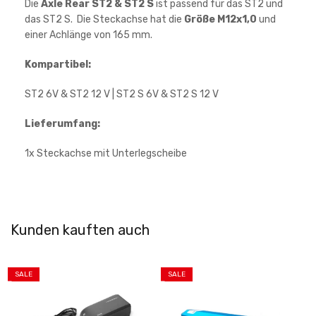
Die
Axle Rear ST2 & ST2 S
ist passend für das ST2 und
das ST2 S. Die Steckachse hat die
Größe M12x1,0
und
einer Achlänge von 165 mm.
Kompartibel:
ST2 6V &
ST2
12 V | ST2 S
6V & ST2 S 12 V
Lieferumfang:
1x Steckachse mit Unterlegscheibe
Kunden kauften auch
SALE
SALE