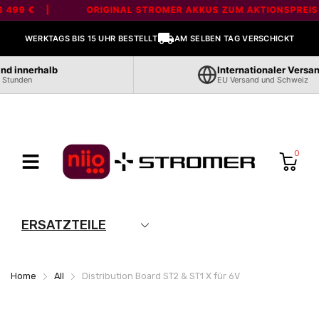
Liquid error (layout/theme line 80): Error in tag 'section' - 'marquee' is
 499 € |
ORIGINAL STROMER AKKUS ZUM AKTIONSPREIS -
not a valid section type
WERKTAGS BIS 15 UHR BESTELLT
AM SELBEN TAG VERSCHICKT
d innerhalb
Internationaler Versan
Stunden
EU Versand und Schweiz
0
ERSATZTEILE
Home
All
Distribution Board ST2 & ST1 X für 6V