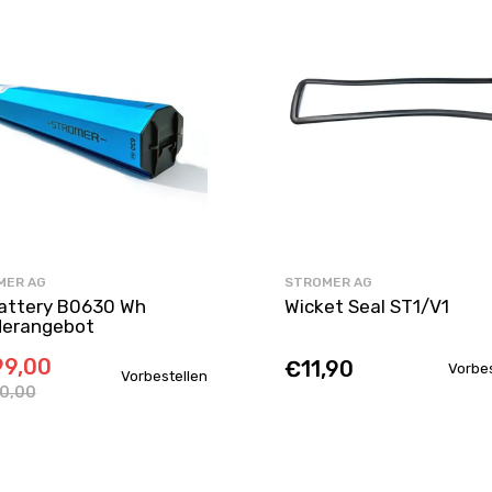
MER AG
STROMER AG
attery B0630 Wh
Wicket Seal ST1/V1
erangebot
9,00
€11,90
Vorbes
Vorbestellen
90,00