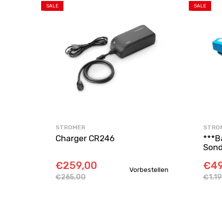
SALE
SALE
STROMER
STRO
Charger CR246
***B
Sond
€259,00
€49
Vorbestellen
€265,00
€1.1