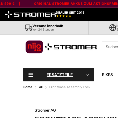
Liquid error (layout/theme line 80): Error in tag 'section' - 'marqu
9 € |
ORIGINAL STROMER AKKUS ZUM AKTIONSPREIS - A
DEALER SEIT 2015
★★★★★
Versand innerhalb
von 24 Stunden
E
ERSATZTEILE
BIKES
Home
All
Frontbase Assembly Lock
Stromer AG