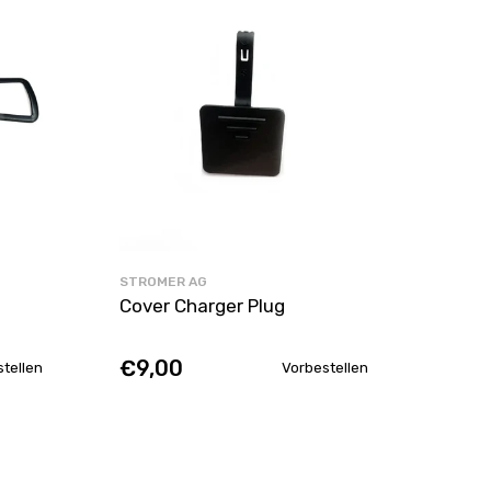
STROMER AG
STROM
Cover Charger Plug
Kick
& ST
€9,00
€80
tellen
Vorbestellen