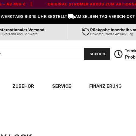
ee' is not a valid section type
B 499 € |
ORIGINAL STROMER AKKUS ZUM AKTIONSPREIS 
WERKTAGS BIS 15 UHR BESTELLT
AM SELBEN TAG VERSCHICKT
Internationaler Versand
Rückgabe innerhalb vo
U Versand und Schweiz
Unkomplizierte Abwicklung
Termi
SUCHEN
Prob
ZUBEHÖR
SERVICE
FINANZIERUNG