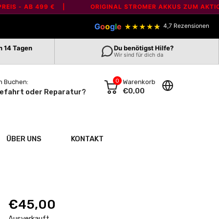
- AB 499 € |
ORIGINAL STROMER AKKUS ZUM AKTIONSPRE
G
o
o
g
l
e
4,7 Rezensionen
★
★
★
★
★
n 14 Tagen
Du benötigst Hilfe?
Wir sind für dich da
0
n Buchen:
Warenkorb
€0,00
efahrt oder Reparatur?
ÜBER UNS
KONTAKT
€45,00
Ausverkauft