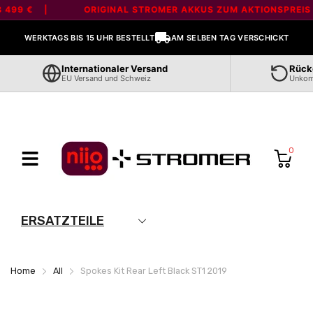
Liquid error (layout/theme line 80): Error in tag 'section' - 'marquee' is
 499 € |
ORIGINAL STROMER AKKUS ZUM AKTIONSPREIS -
not a valid section type
WERKTAGS BIS 15 UHR BESTELLT
AM SELBEN TAG VERSCHICKT
Internationaler Versand
Rückg
EU Versand und Schweiz
Unkompl
0
ERSATZTEILE
Home
All
Spokes Kit Rear Left Black ST1 2019