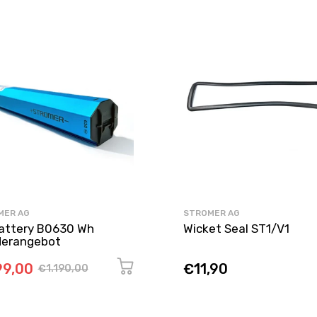
MER AG
STROMER AG
attery B0630 Wh
Wicket Seal ST1/V1
erangebot
9,00
€11,90
€1.190,00