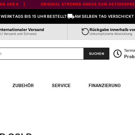
ee' is not a valid section type
99 € |
ORIGINAL STROMER AKKUS ZUM AKTIONSPREIS - 
WERKTAGS BIS 15 UHR BESTELLT
AM SELBEN TAG VERSCHICKT
Internationaler Versand
Rückgabe innerhalb vo
U Versand und Schweiz
Unkomplizierte Abwicklung
Termi
SUCHEN
Prob
ZUBEHÖR
SERVICE
FINANZIERUNG