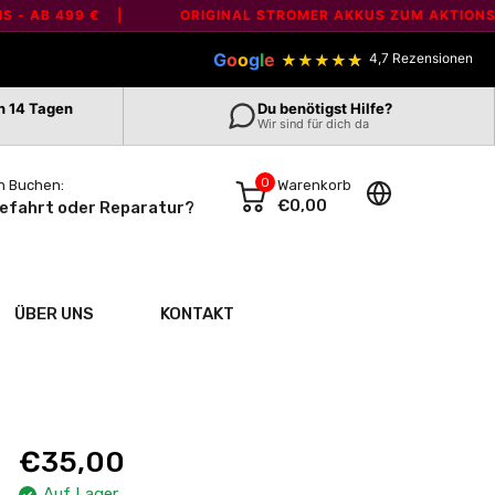
AB 499 € |
ORIGINAL STROMER AKKUS ZUM AKTIONSPREIS
G
o
o
g
l
e
4,7 Rezensionen
★
★
★
★
★
n 14 Tagen
Du benötigst Hilfe?
Wir sind für dich da
0
n Buchen:
Warenkorb
€0,00
efahrt oder Reparatur?
ÜBER UNS
KONTAKT
€35,00
Auf Lager