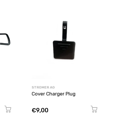
STROMER AG
STROM
Cover Charger Plug
Kick
& ST
€9,00
€80