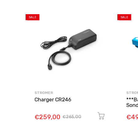
SALE
SALE
STROMER
STRO
Charger CR246
***B
Sond
€259,00
€49
€265,00