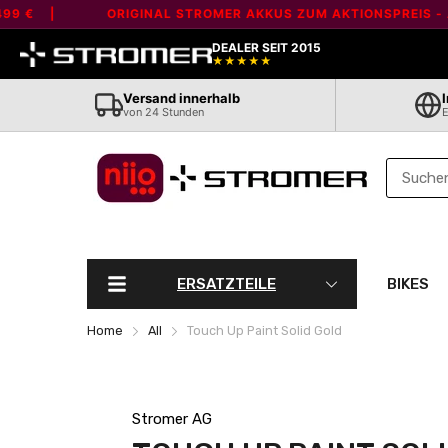
Liquid error (layout/theme line 80): Error in tag 'section' - 'marqu
€ |
ORIGINAL STROMER AKKUS ZUM AKTIONSPREIS - AB 4
DEALER SEIT 2015
★★★★★
Versand innerhalb
von 24 Stunden
E
ERSATZTEILE
BIKES
Home
All
Touch Up Paint Solid Gold
Stromer AG